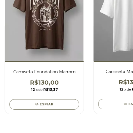
Camiseta Már
Camiseta Foundation Marrom
R$13
R$130,00
12
x de
12
x de
R$13,37
E
ESPIAR