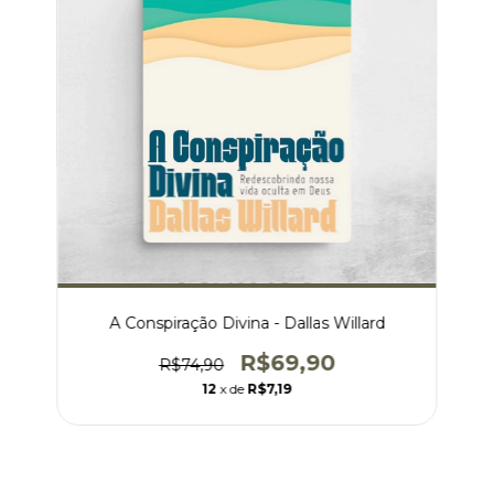
A Conspiração Divina - Dallas Willard
R$69,90
R$74,90
12
x de
R$7,19