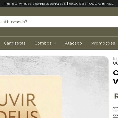
FRETE GRÁTIS para compras acima de R$199,00 para TODO O BRASIL!
Camisetas
Combos
Atacado
Promoções
Iní
Ou
O
W