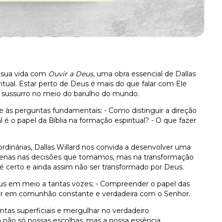
 sua vida com
Ouvir a Deus
, uma obra essencial de Dallas
itual. Estar perto de Deus é mais do que falar com Ele
 sussurro no meio do barulho do mundo.
e às perguntas fundamentais: - Como distinguir a direção
é o papel da Bíblia na formação espiritual? - O que fazer
ordinárias, Dallas Willard nos convida a desenvolver uma
enas nas decisões que tomamos, mas na transformação
e é certo e ainda assim não ser transformado por Deus.
eus em meio a tantas vozes; - Compreender o papel das
escer em comunhão constante e verdadeira com o Senhor.
ntas superficiais e mergulhar no verdadeiro
ão só nossas escolhas, mas a nossa essência.