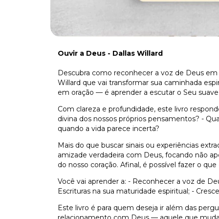
Ouvir a Deus - Dallas Willard
Descubra como reconhecer a voz de Deus em
Willard que vai transformar sua caminhada espir
em oração — é aprender a escutar o Seu suave
Com clareza e profundidade, este livro respond
divina dos nossos próprios pensamentos? - Qual 
quando a vida parece incerta?
Mais do que buscar sinais ou experiências extra
amizade verdadeira com Deus, focando não ap
do nosso coração. Afinal, é possível fazer o qu
Você vai aprender a: - Reconhecer a voz de D
Escrituras na sua maturidade espiritual; - Cr
Este livro é para quem deseja ir além das pergu
relacionamento com Deus — aquele que muda n