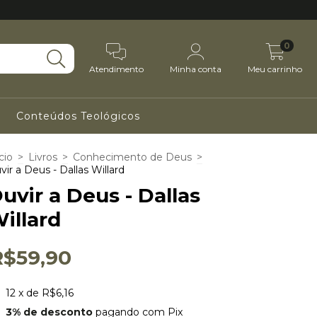
0
Atendimento
Minha conta
Meu carrinho
Conteúdos Teológicos
cio
>
Livros
>
Conhecimento de Deus
>
vir a Deus - Dallas Willard
uvir a Deus - Dallas
illard
R$59,90
12
x de
R$6,16
3% de desconto
pagando com Pix