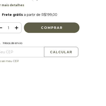
r mais detalhes
Frete grátis
a partir de
R$199,00
ALTERAR CEP
regas para o CEP:
Meios de envio
CALCULAR
o sei meu CEP