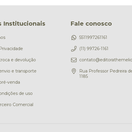
 Institucionais
Fale conosco
os
5511997261161
 Privacidade
(11) 99726-1161
 troca e devolução
contato@editorathemelio
 envio e transporte
Rua Professor Pedreira de
1185
 pré-venda
ondições de uso
rceiro Comercial